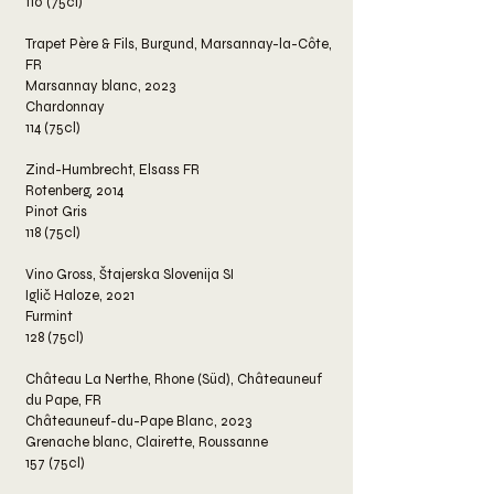
110 (75cl)
Trapet Père & Fils, Burgund, Marsannay-la-Côte,
FR
Marsannay blanc, 2023
Chardonnay
114 (75cl)
Zind-Humbrecht, Elsass FR
Rotenberg, 2014
Pinot Gris
118 (75cl)
Vino Gross, Štajerska Slovenija SI
Iglič Haloze, 2021
Furmint
128 (75cl)
Château La Nerthe, Rhone (Süd), Châteauneuf
du Pape, FR
Châteauneuf-du-Pape Blanc, 2023
Grenache blanc, Clairette, Roussanne
157 (75cl)