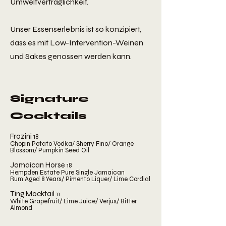
Umweltverträglichkeit.
Unser Essenserlebnis ist so konzipiert,
dass es mit Low-Intervention-Weinen
und Sakes genossen werden kann.
Signature
Cocktails
Frozini
18
Chopin Potato Vodka/ Sherry Fino/ Orange
Blossom/ Pumpkin Seed Oil
Jamaican Horse
18
Hempden Estate Pure Single Jamaican
Rum
Aged 8 Years/ Pimento Liquer/ Lime Cordial
Ting Mocktail
11
White Grapefruit/ Lime Juice/ Verjus/ Bitter
Almond