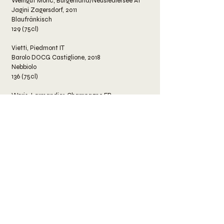
Weingut Moric, Burgenland/Neusiedlersee AT
Jagini Zagersdorf, 2011
Blaufränkisch
129 (75cl)
Vietti, Piedmont IT
Barolo DOCG Castiglione, 2018
Nebbiolo
136 (75cl)
Waris-Larmandier, Champagne FR
Coteaux Champenois, Les Furieuses, NV
Pinot Meunier
148 (75cl)
Elisabetta Foradori, Trentin, Dolomiti IT
Granato Teroldego Vigneti delle Dolomiti IGT,
2021
Teroldego
162 (75cl)
Château Musar Gaston Hochar, Beirut, Becaa
Valley LB
Red, 1998