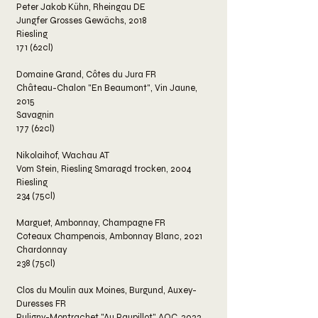
Peter Jakob Kühn, Rheingau DE
Jungfer Grosses Gewächs, 2018
Riesling
171 (62cl)
Domaine Grand, Côtes du Jura FR
Château-Chalon "En Beaumont", Vin Jaune,
2015
Savagnin
177 (62cl)
Nikolaihof, Wachau AT
Vom Stein, Riesling Smaragd trocken, 2004
Riesling
234 (75cl)
Marguet, Ambonnay, Champagne FR
Coteaux Champenois, Ambonnay Blanc, 2021
Chardonnay
238 (75cl)
Clos du Moulin aux Moines, Burgund, Auxey-
Duresses FR
Puligny-Montrachet "Au Paupillot" AOC, 2022