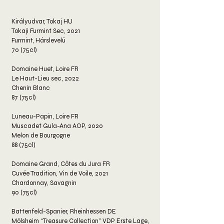
Királyudvar, Tokaj HU
Tokaji Furmint Sec, 2021
Furmint, Hárslevelü
70 (75cl)
Domaine Huet, Loire FR
Le Haut-Lieu sec, 2022
Chenin Blanc
87 (75cl)
Luneau-Papin, Loire FR
Muscadet Gula-Ana AOP, 2020​
Melon de Bourgogne
88 (75cl)
Domaine Grand, Côtes du Jura FR
Cuvée Tradition, Vin de Voile, 2021
Chardonnay, Savagnin
90 (75cl)
Battenfeld-Spanier, Rheinhessen DE
Mölsheim “Treasure Collection” VDP Erste Lage,