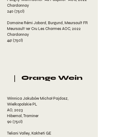
Chardonnay
240 (75cl)
Domaine Rémi Jobard, Burgund, Meursault FR
Meursault 1er Cru Les Charmes AOC, 2022
Chardonnay
441 (75cl)
Orange Wein
Winnica Jakubów Michał Pajdosz,
Wielkopolskie PL
AO, 2023
Hibernal, Traminer
90 (75cl)
Teliani Valley, Kakheti GE