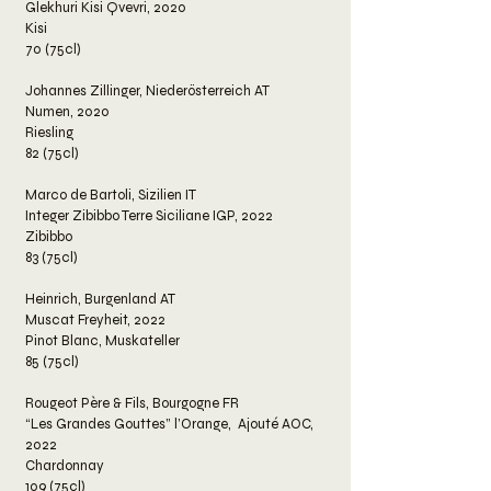
Glekhuri Kisi Qvevri, 2020
Kisi
70 (75cl)
Johannes Zillinger, Niederösterreich AT
Numen, 2020
Riesling
82 (75cl)
Marco de Bartoli, Sizilien IT
Integer Zibibbo Terre Siciliane IGP, 2022
Zibibbo
83 (75cl)
​Heinrich, Burgenland AT
Muscat Freyheit, 2022
Pinot Blanc, Muskateller
85 (75cl)
Rougeot Père & Fils, Bourgogne FR
“Les Grandes Gouttes” l’Orange, Ajouté AOC,
2022
Chardonnay
109 (75cl)​