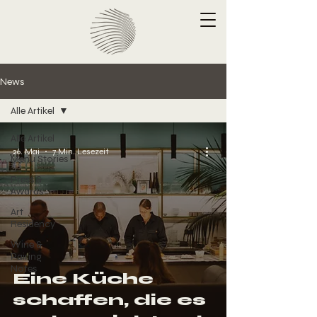
News
Alle Artikel
Alle Artikel
26. Mai
7 Min. Lesezeit
Menu Stories
Press &
Awards
Art
Residency
Wine &
Pairing
Notes
Eine Küche
schaffen, die es