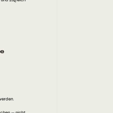
e 
werden.
üchen — nicht 