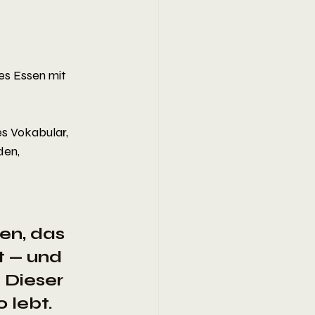
es Essen mit 
s Vokabular, 
den, 
en, das 
 — und 
 Dieser 
 lebt.