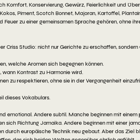
h Komfort, Konservierung, Gewürz, Feierlichkeit und Übe
kos, Piment, Scotch Bonnet, Majoran, Kartoffel, Plantain,
d Feuer zu einer gemeinsamen Sprache gehören, ohne ihre
nter Criss Studio: nicht nur Gerichte zu erschaffen, sonder
den, welche Aromen sich begegnen können.
n, wann Kontrast zu Harmonie wird.
onen zu respektieren, ohne sie in der Vergangenheit einzufr
il dieses Vokabulars.
nd emotional. Andere subtil. Manche beginnen mit einem 
n sich Richtung Jamaika. Andere beginnen mit einer jama
n durch europäische Technik neu gebaut. Aber das Ziel b
affen, das sich beiden Welten gegenüber ehrlich anfühlt —