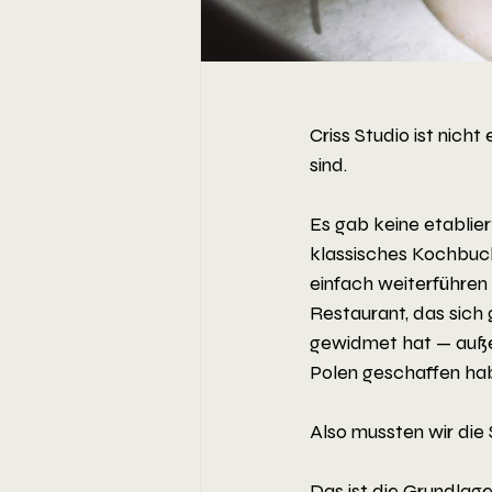
Criss Studio ist nich
sind.
Es gab keine etablie
klassisches Kochbuch
einfach weiterführen
Restaurant, das sich
gewidmet hat — außer
Polen geschaffen ha
Also mussten wir die
Das ist die Grundlage