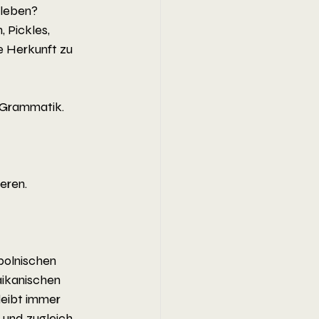
rleben?
 Pickles, 
 Herkunft zu 
n Grammatik.
ieren.
polnischen 
ikanischen 
leibt immer 
 und zugleich 