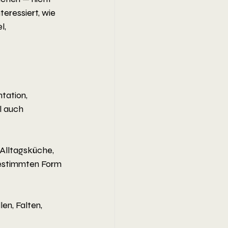
eressiert, wie 
l, 
tation, 
l auch 
 Alltagsküche, 
bestimmten Form 
en, Falten, 