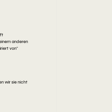
ft 
 einem anderen 
iert von“ 
n wir sie nicht 