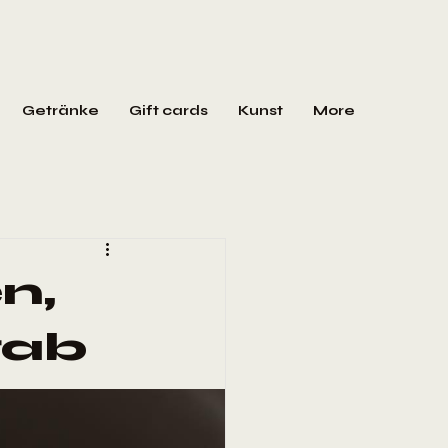
Getränke
Gift cards
Kunst
More
n,
gab