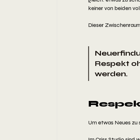
keiner von beiden vol
Dieser Zwischenraum i
Neuerfindun
Respekt oh
werden.
Respek
Um etwas Neues zu sc
Im Criss Studio sind 