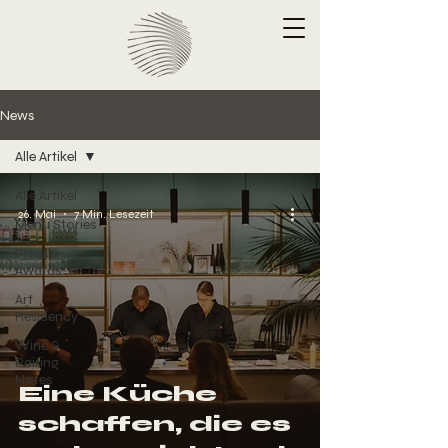
News
Alle Artikel
Alle Artikel
26. Mai
7 Min. Lesezeit
Menu Stories
Press &
Awards
Art
Residency
Wine &
Pairing
Notes
Eine Küche
schaffen, die es