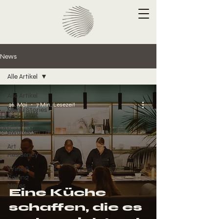
News
Alle Artikel
Alle Artikel
26. Mai
7 Min. Lesezeit
Menu Stories
Press &
Awards
Art
Residency
Wine &
Pairing
Notes
Eine Küche
schaffen, die es