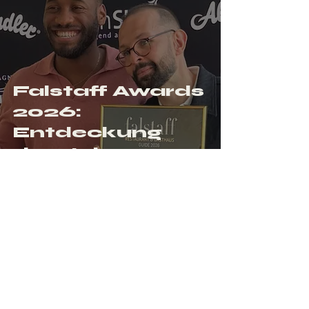
Falstaff Awards
2026:
Entdeckung
des Jahres
Moorkamp 6
Hamburg, Deutschland
+49 176 22943903
contact@criss.studio