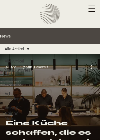
News
Alle Artikel
Alle Artikel
26. Mai
7 Min. Lesezeit
Menu Stories
Press &
Awards
Art
Residency
Wine &
Pairing
Notes
Eine Küche
schaffen, die es