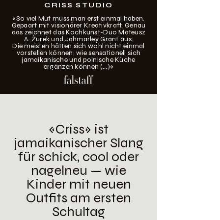
CRISS STUDIO
«So viel Mut muss man erst einmal haben.
Gepaart mit visionärer Kreativkraft. Genau
das zeichnet das Kochkunst-Duo Mateusz
A. Żurek und Jahmarley Grant aus.
Die meisten hätten sich wohl nicht einmal
vorstellen können, wie sensationell sich
jamaikanische und polnische Küche
ergänzen können (...)»
«Criss» ist
jamaikanischer Slang
für schick, cool oder
nagelneu — wie
Kinder mit neuen
Outfits am ersten
Schultag